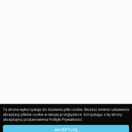
Ta strona wykorzystuje do działania pliki cookie. Możesz zmienić ustawienia
akceptacji plików cookie w swojej przeglądarce. Korzystając z tej strony
akceptujesz postanowienia Polityki Prywatności.
MLOKAL -
Regulamin Strony
i
Polityka Prywatności – Mlokal
AKCEPTUJĘ